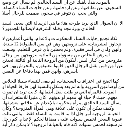
بالموت. هذا، ناهيك عن أن السيد الخالدي لم يسأل عن وضع
السجون، عن نظافتها، وعن ازدحامها، وعن حاجات النساء كنساء،
والتي يجب ان تتوفر في سجون صممت للرجال أصلا.
الا ان السؤال الذي نريد طرحه هنا: ما هي الرسالة التي سعى السيد
الخالدي وبرنامجه وقناة الشرقية لايصالها للجمهور؟
تكاد تجمع إجابات النساء المحكومات بالاعدام، والتي أعمارهن لا
تتجاوز العشرينات، على تزويجهن وهن في سن الطفولة( 12 سنة)،
وأنهن ولدن في أسر فقيرة، ولم يحظين بأي فرص للتعليم، وسعت
اسرهن للتخلص من مسؤوليتهن المادية بتزويجهن من رجال
متزوجين من كبار السن، ليكونّ هن الزوجة الثانية أو الثالثة، تحدثن
عن أنهن قمن بقتل الرجال الذين قاموا بتعنيفهن، والتحرش بهن في
أسرهن، وأنهن قمن بهذا دفاعا عن النفس.
كما اتضح في اعترافات السجينات، لم يبقى للنساء سبيلا للخلاص
من أوضاعهن المزرية وانه لم يعد يشكل بالنسبة لهن فارقا الحياة او
الموت. فالمرأة التي تواطئت بقتِل أطفالها، كانت تريد ان تموت
معهم، حيث لا حياة لها معهم او بدونهم. كان مثيرا للاستغراب ان
يسأل السيد الخالدي إمرأة محكومة بالإعدام عن علاقتها بعشيقها،
وكيف يمكن أن تكون على علاقة وهي المرأة المتزوجة؟ وكأن
الخيانة الزوجية أمر جلل اذا ما قامت به النساء فقط ، والتي نالت
عقوبة السجن لخمس سنوات عليه ، مضافا لحكم الإعدام. كم رجل
تم سجنه لخمس سنوات لانه قام بالخيانة الزوجية؟ لا يمكن ذكر أية