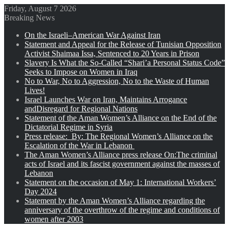
Friday, August 7 2026
Breaking News
On the Israeli–American War Against Iran
Statement and Appeal for the Release of Tunisian Opposition
Activist Shaimaa Issa, Sentenced to 20 Years in Prison
Slavery Is What the So-Called “Shari’a Personal Status Code”
Seeks to Impose on Women in Iraq
No to War, No to Aggression, No to the Waste of Human
Lives!
Israel Launches War on Iran, Maintains Arrogance
andDisregard for Regional Nations
Statement of the Aman Women’s Alliance on the End of the
Dictatorial Regime in Syria
Press release: By: The Regional Women’s Alliance on the
Escalation of the War in Lebanon
The Aman Women’s Alliance press release On:The criminal
acts of Israel and its fascist government against the masses of
Lebanon
Statement on the occasion of May 1: International Workers’
Day 2024
Statement by the Aman Women’s Alliance regarding the
anniversary of the overthrow of the regime and conditions of
women after 2003