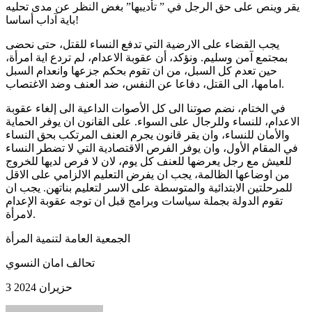
يقر وينص على حق الرجل في ” تأديبها” بغض النظر عن مدى تحليه
باية آداب أساسا!
يجب القضاء على الارضية التي تدفع النساء للقتل، حتى نحضى
بمجتمع آمن وسليم. ونؤكد، أن عقوبة الاعدام، لم تردع اية امرأة،
حين تعدم كل السبل، من ان تقوم بحكم جزعها وانعدام السبل
امامها، الى القتل، دفاعا عن النفس، ضد العنف وضد الاغتصاب.
في الختام، نضم صوتنا الى كل الأصوات الداعية الى إلغاء عقوبة
الاعدام، للنساء وللرجال على السواء. على القانون ان يوفر الحماية
والأمان للنساء، وان يقر قانون يجرم العنف المرتكب بحق النساء
في المقام الأول، وان يوفر الفرص الاقتصادية التي لا تضطر النساء
للعيش مع رجل يعرضها للعنف كل يوم، لان لا فرص لديها للخروج
من اوضاعها الظالمة، يجب ان يفرض التعليم الالزامي على الاقل
للمرحلتين الابتدائية والمتوسطة على الاسر لتعليم بناتهن. يجب ان
تقوم الدولة بجملة سياسات وبرامج قبل ان توجه عقوبة الإعدام
لامرأة.
الجمعية العامة لتنمية المرأة
تحالف امان النسوي
3 حزيران 2024
Send