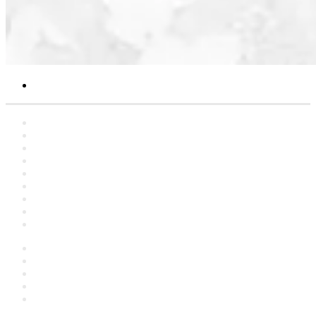
Search
for
Home
Statements
Artclers
Campaigns
Interviews
YouTube
Contact
About
العربية
Facebook
YouTube
Instagram
language
Switch
skin