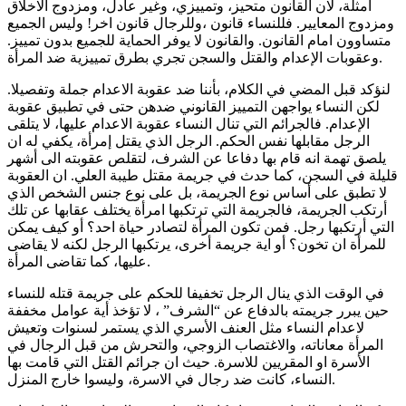
امثلة، لان القانون متحيز، وتمييزي، وغير عادل، ومزدوج الاخلاق
ومزدوج المعايير. فللنساء قانون ،وللرجال قانون اخر! وليس الجميع
متساوون امام القانون. والقانون لا يوفر الحماية للجميع بدون تمييز.
وعقوبات الإعدام والقتل والسجن تجري بطرق تمييزية ضد المرأة.
لنؤكد قبل المضي في الكلام، بأننا ضد عقوبة الاعدام جملة وتفصيلا.
لكن النساء يواجهن التمييز القانوني ضدهن حتى في تطبيق عقوبة
الإعدام. فالجرائم التي تنال النساء عقوبة الاعدام عليها، لا يتلقى
الرجل مقابلها نفس الحكم. الرجل الذي يقتل إمرأة، يكفي له ان
يلصق تهمة انه قام بها دفاعا عن الشرف، لتقلص عقوبته الى أشهر
قليلة في السجن، كما حدث في جريمة مقتل طيبة العلي. ان العقوبة
لا تطبق على أساس نوع الجريمة، بل على نوع جنس الشخص الذي
أرتكب الجريمة، فالجريمة التي ترتكبها امرأة يختلف عقابها عن تلك
التي أرتكبها رجل. فمن تكون المرأة لتصادر حياة احد؟ أو كيف يمكن
للمرأة ان تخون؟ أو اية جريمة أخرى، يرتكبها الرجل لكنه لا يقاضى
عليها، كما تقاضى المرأة.
في الوقت الذي ينال الرجل تخفيفا للحكم على جريمة قتله للنساء
حين يبرر جريمته بالدفاع عن “الشرف” ، لا تؤخذ أية عوامل مخففة
لاعدام النساء مثل العنف الأسري الذي يستمر لسنوات وتعيش
المرأة معاناته، والاغتصاب الزوجي، والتحرش من قبل الرجال في
الأسرة او المقريين للاسرة. حيث ان جرائم القتل التي قامت بها
النساء، كانت ضد رجال في الاسرة، وليسوا خارج المنزل.