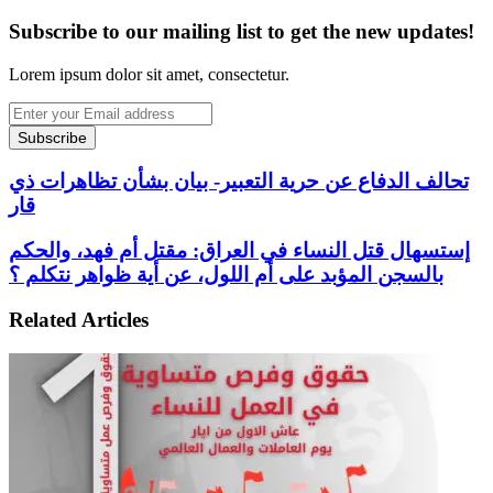
Subscribe to our mailing list to get the new updates!
Lorem ipsum dolor sit amet, consectetur.
Enter
your
Email
address
تحالف الدفاع عن حرية التعبير- بيان بشأن تظاهرات ذي
تحالف
الدفاع
قار
عن
حرية
إستسهال قتل النساء في العراق: مقتل أم فهد، والحكم
إستسهال
التعبير-
قتل
بالسجن المؤبد على أم اللول، عن أية ظواهر نتكلم ؟
بيان
النساء
بشأن
في
Related Articles
تظاهرات
العراق:
ذي
مقتل
قار
أم
فهد،
والحكم
بالسجن
المؤبد
على