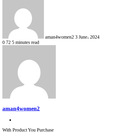
an
email
aman4women2
3 June، 2024
0
72
5 minutes read
aman4women2
Website
With Product You Purchase