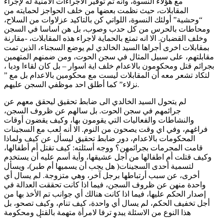
مع هؤلاء النسوة، وأنه تم توفير الاجراءات الامنية له لإجراء
المقابلات، حيث نظمت بعضها من خلف الحواجز لحمايته من
“وحشية” أولئك النسوة، اللواتي كن بالتاكيد عزلاوات من السلاح،
ومحاطات بالحرس من كل حدب وصوب، بل هن اساسا في السجن
وخلف القضبان. الا انه تمتع بالحماية لاجراء هذه المقابلات، -مقارنة
بمقابلات اخرى أجراها السيد الخالدي لم يوضع السجناء، الذين تمت
مقابلتهم، على سبيل المثال في سجن الحوت، ومن ضمنهم المتهمين
بجرائم قتل ومحكومون بالاعدام خلف اية اسوار – بل كان لقاءا وديا ،
لتكاد تشعر معه أن المقابلات ليست مع محكومين بالاعدام بل مع ”
نزلاء” كما أطلق احد موظفي السجن عليهم.
لم يتحول السيد الخالدي الى ضابط تحقيق ليحقق معهم عن
جرائمهم في سجن الحوت. بل سالهم عن ظروف السجن،
والنشاطات والفعاليات التي يقومون بها، وكيف يقضون أوقات
فراغهم، وفي اي وقت يصحون من النوم. الا أنه لعب مع السجينات
المحكومات بالاعدام، دور ضابط تحقيق ليسأل عن كيف ولماذا
قامت المجرمات بجرائمهن؟ ووجه أسئلته: كيف تقتل أم أطفالها،
وكيف قتلت أم اطفالها من أجل عشيقها، وأية أسم عليه أن يستخدم
لتسمية أحدى السجينات( هل يجب أن يسميها أم طبر)، ويسأل
أخرى، عن سبب أرتباطها برجل آخر، وهي متزوجة. لم يسال أي
واحدة منهن عن ظروف السجن، فيما اذا كانت تحققت العدالة في
إصدار الحكم عليها، فيما اذا كانت هنالك أي جوانب تم الأخذ بها من
أجل تخفيف الحكم، لم يسال أي واحدة، كيف تنام، وكيف تصحو، بل
هذا النوع من الاسئلة يبدو ترفا لامرأة متهمة بالقتل ومحكومة