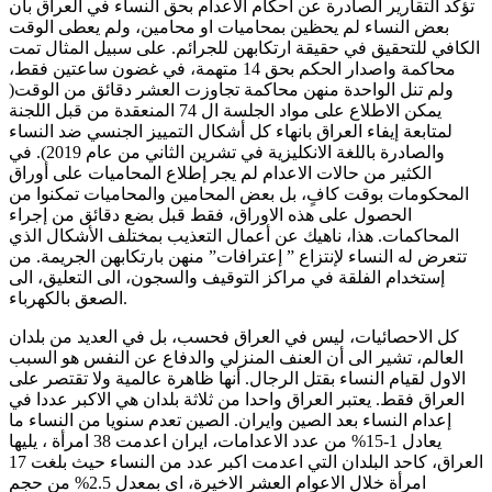
تؤكد التقارير الصادرة عن احكام الاعدام بحق النساء في العراق بان
بعض النساء لم يحظين بمحاميات او محامين، ولم يعطى الوقت
الكافي للتحقيق في حقيقة ارتكابهن للجرائم. على سبيل المثال تمت
محاكمة واصدار الحكم بحق 14 متهمة، في غضون ساعتين فقط،
ولم تنل الواحدة منهن محاكمة تجاوزت العشر دقائق من الوقت(
يمكن الاطلاع على مواد الجلسة ال 74 المنعقدة من قبل اللجنة
لمتابعة إيفاء العراق بانهاء كل أشكال التمييز الجنسي ضد النساء
والصادرة باللغة الانكليزية في تشرين الثاني من عام 2019). في
الكثير من حالات الاعدام لم يجر إطلاع المحاميات على أوراق
المحكومات بوقت كافٍ، بل بعض المحامين والمحاميات تمكنوا من
الحصول على هذه الاوراق، فقط قبل بضع دقائق من إجراء
المحاكمات. هذا، ناهيك عن أعمال التعذيب بمختلف الأشكال الذي
تتعرض له النساء لإنتزاع ” إعترافات” منهن بارتكابهن الجريمة. من
إستخدام الفلقة في مراكز التوقيف والسجون، الى التعليق، الى
الصعق بالكهرباء.
كل الاحصائيات، ليس في العراق فحسب، بل في العديد من بلدان
العالم، تشير الى أن العنف المنزلي والدفاع عن النفس هو السبب
الاول لقيام النساء بقتل الرجال. أنها ظاهرة عالمية ولا تقتصر على
العراق فقط. يعتبر العراق واحدا من ثلاثة بلدان هي الاكبر عددا في
إعدام النساء بعد الصين وايران. الصين تعدم سنويا من النساء ما
يعادل 1-15% من عدد الاعدامات، ايران اعدمت 38 امرأة ، يليها
العراق، كاحد البلدان التي اعدمت اكبر عدد من النساء حيث بلغت 17
امرأة خلال الاعوام العشر الاخيرة، اي بمعدل 2.5% من حجم