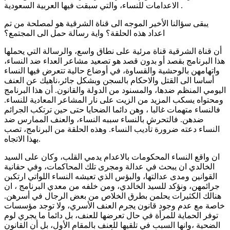
الاعدامات للنساء، والتي سبقت فيها العربية السعودية .
يبقى سؤالنا الأخير الموجه الى قناة الشرقية هو لمصلحة من تم
اعداد هذه الحلقة؟ واية رسالة حمل الى المجتمع؟
أن قناة الشرقية قناة مرئية على نطاق واسع، والرسالة التي يحملها
هذا البرنامج بقصد أو بدون قصد هو تصعيد مشاعر العداء ضد النساء،
واتهامهن بالوحشية والقساوة، في أوضاع حالية تتعرض فيها النساء
أساسا الى القتل والاحكام بالسجن وبشكل جائر،ناهيك عن العنف
اليومي المنظم ضدها، والمسنود من الدولة والقانون. أن هذا البرنامج
ومحتواه يسكب المزيد من الزيت على نار المشاعر المعادية للنساء.
فالنساء متهمات غالبا ، وهن دائما الضحايا حتى حين ترتكب الجرائم
ضدهن. فالتحرش بالنساء سببه النساء، والعنف الممارس ضد
النساء دعته ضرورة تأديب النساء. وهذه الحلقة من البرنامج، تصب
بهذا الاتجاه.
ان واقع النساء المحكومات بالاعدام يدمي القلب، وكان على السيد
الخالدي ان يبحث في عدالة ومجرى تلك المحاكمات، وفي حقانية
القوانين ومدى عدالتها، والبؤس الذي تعيشه النساء اللواتي ارتكبن
جرائمهن، ونؤكد للسيد الخالدي، ومن خلفه من معدي البرنامج ، ان
هنالك الكثيرات يحلمن بطرق الخلاص من بعض الرجال في أسرهن.
خاصة مع عدم وجود قانون يجرم العنف الأسري، ولا توجد مؤسسات
توفر الحماية للمرأة في حال تعرضها للعنف، بل دائما ما يجري لوم
الضحية ،وانها السبب في تلقيها للعنف بالمقام الأول، بل أن القانون