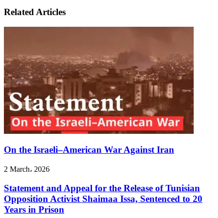
Feminists
النسويات
Related Articles
in
العراق
Iraq's
"Democracy"
On the Israeli–American War Against Iran
2 March، 2026
Statement and Appeal for the Release of Tunisian
Opposition Activist Shaimaa Issa, Sentenced to 20
Years in Prison