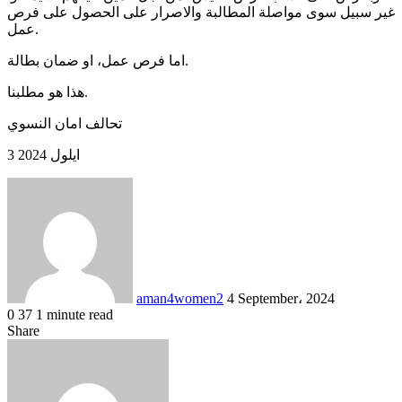
غير سبيل سوى مواصلة المطالبة والاصرار على الحصول على فرص
عمل.
اما فرص عمل، او ضمان بطالة.
هذا هو مطلبنا.
تحالف امان النسوي
3 ايلول 2024
Send
an
email
aman4women2
4 September، 2024
0
37
1 minute read
Facebook
X
LinkedIn
Share
Facebook
X
LinkedIn
Messenger
Messenger
WhatsApp
Share
Print
via
Email