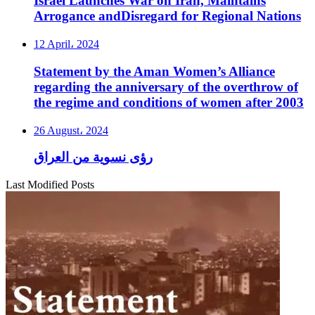
Israel Launches War on Iran, Maintains
Arrogance andDisregard for Regional Nations
12 April، 2024
Statement by the Aman Women’s Alliance
regarding the anniversary of the overthrow of
the regime and conditions of women after 2003
26 August، 2024
رؤى نسوية من العراق
Last Modified Posts