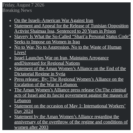
Friday, August 7 2026
Breaking News
On the Israeli–American War Against Iran
Statement and Appeal for the Release of Tunisian Opposition
Activist Shaimaa Issa, Sentenced to 20 Years in Prison
Slavery Is What the So-Called “Shari’a Personal Status Code”
Seeks to Impose on Women in Iraq
No to War, No to Aggression, No to the Waste of Human
Lives!
Israel Launches War on Iran, Maintains Arrogance
andDisregard for Regional Nations
Statement of the Aman Women’s Alliance on the End of the
Dictatorial Regime in Syria
Press release: By: The Regional Women’s Alliance on the
Escalation of the War in Lebanon
The Aman Women’s Alliance press release On:The criminal
acts of Israel and its fascist government against the masses of
Lebanon
Statement on the occasion of May 1: International Workers’
Day 2024
Statement by the Aman Women’s Alliance regarding the
anniversary of the overthrow of the regime and conditions of
women after 2003