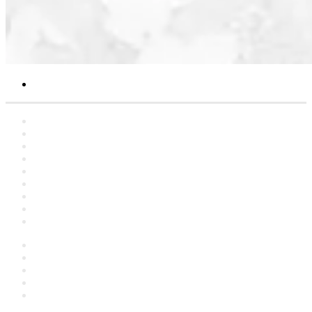
Search
for
Home
Statements
Artclers
Campaigns
Interviews
YouTube
Contact
About
العربية
Facebook
YouTube
Instagram
language
Switch
skin