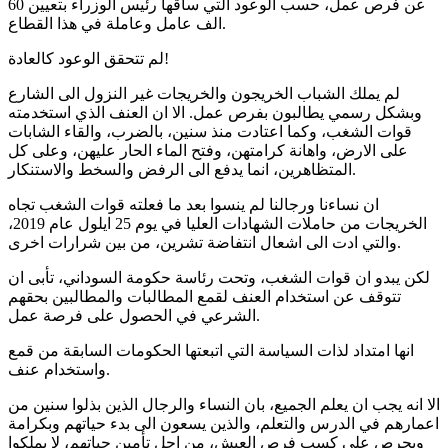
عن فرص عمل، حسب الوعود التي ساقها رئيس الوزراء بتعيين 60
الف عامل وعاملة في هذا القطاع.
لم تتحقق الوعود كالعادة!
لم يملك الشباب الخريجون والخريجات غير النزول الى الشارع
وبشكل رسمي يطالبون بفرص عمل. الا ان العنف الذي استخدمته
قوات الشغب، وكما اعتادت منذ سنين، بالضرب، والقاء
الشابات
على الارض، واهانة كرامتهن، وفتح الماء الحار عليهن، وعلى كل
المتظاهرين، انما يدفع الى الرفض والسخط والاستنكار.
ان نساءنا ورجالنا لم ينسوا بعد ما فعلته قوات الشغب تجاه
الخريجات من حاملات الشهادات العليا في يوم 25 ايلول عام 2019،
والتي ادت الى اشعال انتفاضة تشرين، من بين شرارات اخرى.
لكن يبدو ان قوات الشغب، وتحت رئاسة حكومة السوداني، تأبى ان
تتوقف عن استخدام العنف لقمع المطالبات والمطالبين بحقهم
الشرعي في الحصول على فرصة عمل.
انها امتداد لذات السياسة التي اتبعتها الحكومات السابقة من قمع
واستخدام عنف.
الا انه يجب ان يعلم الجميع، بان النساء والرجال الذين بذلوا سنين من
اعمارهم في الدرس والتعلم، والذين يسعون الى بدء حياتهم وبكرامة
وبحرص على كسب فرص العيش، من اجل تأمين حياتهم، لا يملكوا