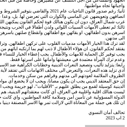
الجهود والمساعي من اجل الكشف عن مصيرهن وخاصة من قبل الحكومة
واجباتها تجاه مواطنيها.
ثانيا: رغم صدور قانون الناجيات عا
انصافهن وتعويضهن عن الماسي والكوارث التي تعرضن لها. بل، وعدا عن
غرب شمال العراق، دون ان يكون هنالك قوة لحكم القانون يمكنهن اللجو
ثالثا: لم تعطى الأمهات السبيات اللواتي ولدن أطفالا في الحرب ونتي
اسرهن بدون اطفالهن، او بقائهن مع اطفالهن وانقطاع صلتهن باسرهن و
الى مدنهن.
لقد ترك هذا الخيار الأمهات مدميات القلوب على تركهن اطفالهن. وتر
يفتقد لحكم القانون. ان هؤلاء الأطفال لا ذنب لهم بما ارتكبه ابائهم
يجب توفير كل الحماية للامهات والأطفال. يجب إعطاء الخيار للنساء ف
وعدم ترك المرأة معتمدة في معيشتها وامانها على اسرتها فقط.
رابعا: يتزايد تأليب وتصعيد النعرات الدينية وخطابات الكراهية ضد ال
أدى تزايد هذه النعرات، والتعرض الى مختلف الاتهامات التي تفتقد 
الظروف الملائمة لعودتهم الى مدنهم وقراهم من سكن وخدمات.
إن حق المعتقد الديني يجب ان يكون مصانا، ويجب ان لا يخضع أي موا
الدينية كوسيلة لقمع من يطلق عليهم بـ “الأقليات”، لهو جريمة ويجب ان
ليست هنالك اقلية واغلبية في العراق، أي كانت معتقداتهم الدينية، 
الدولة المسؤولية عن تأمين امن وسلامة كافة المواطنين، واي كانت خلفي
ان تلك هي جملة من المعاناة التي لازالت تمر بها الاسر المصنفة دينيا 
تحالف أمان النسوي
2 اب 2023