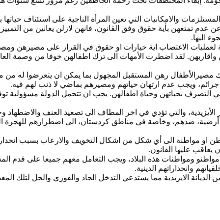
. إبقاء المختطفات تحت رحمة الخاطفين رغم مرور تسع سنوات هو خ
م 2021 والقاضي بتوفير الشروط والمستلزمات والامكانيات التي تعين المرأة الناجية على اس
 عدم تمتعهن بأية حقوق وفق القانون، فانهن لازلن يعانين من التمييز
ء اليها.
جة لعمليات الاغتصاب اية خيارات او حقوق في القرار على مصيرهن ومصير
اقاربهن. لقد اضطرت الأمهات الى ترك اطفالهن خوفا من وصمة العار ا
ك مصيرالأطفال رهن المستقبل المجهول بما يمكن ان يتعرضوا له من مخ
 من جرائم، ويجب عدم ارتهان حياتهم ومصيرهم بماضي لا ذنب لهم فيه.
ي التصرف بحياتهن وحياة اطفالهن. يجب ان تتحمل الدولة مسؤولية توفي
اسر الأيزيدية، والتي تؤدي في اخر المطاف الى تصعيد العنف والاضطهاد 
لأية أرضية، ضدهم، وخاصة في مناطق كردستان، الى اضطرارهم للهجرة ا
طن او مواطنة الى أي شكل من اشكال التخويف والارعاب بسبب انحداره 
 يعاقب عليها القانون.
هم مواطنو ومواطنات هذه البلاد، ويجب التعامل معهم جميعا على قدم ا
اتهم وانحداراتهم الدينية.
من الديانة الايزيدية مما يستدعي التدخل الجاد والفوري والحل لتلك المع