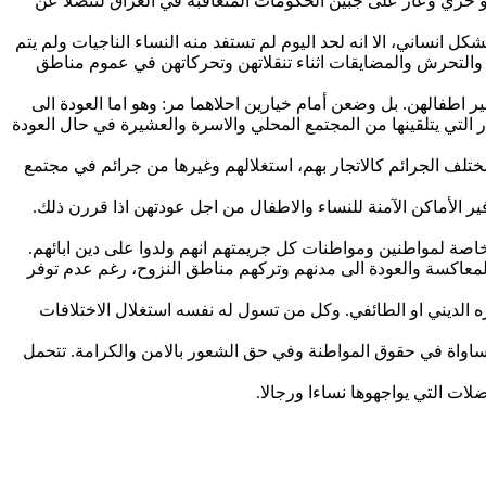
زي وعار على جبين الحكومات المتعاقبة في العراق لتنصلا عن
تئناف حياتها بشكل انساني، الا انه لحد اليوم لم تستفد منه النساء الناجيات ولم يتم
 والتحرش والمضايقات اثناء تنقلاتهن وتحركاتهن في عموم مناطق
 اطفالهن. بل وضعن أمام خيارين احلاهما مر: وهو اما العودة الى
لتي يتلقينها من المجتمع المحلي والاسرة والعشيرة في حال العودة
تلف الجرائم كالاتجار بهم، استغلالهم وغيرها من جرائم في مجتمع
ر الأماكن الآمنة للنساء والاطفال من اجل عودتهن اذا قررن ذلك.
وخاصة لمواطنين ومواطنات كل جريمتهم انهم ولدوا على دين ابائهم.
لمعاكسة والعودة الى مدنهم وتركهم مناطق النزوح، رغم عدم توفر
الديني او الطائفي. وكل من تسول له نفسه استغلال الاختلافات
لمساواة في حقوق المواطنة وفي حق الشعور بالامن والكرامة. تتحمل
ضلات التي يواجهوها نساءا ورجالا.