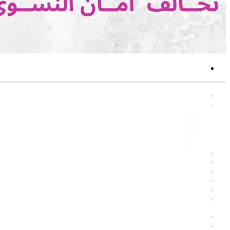
بحث
عن
الرئيسية
نشاطات
حملات
مقالات
بيانـات
المدرسة النسوية
قناة اليوتيوب
من نحن
أتصل بنا
الاعضاء
أبحاث نسوية
English
فيسبوك
‫YouTube