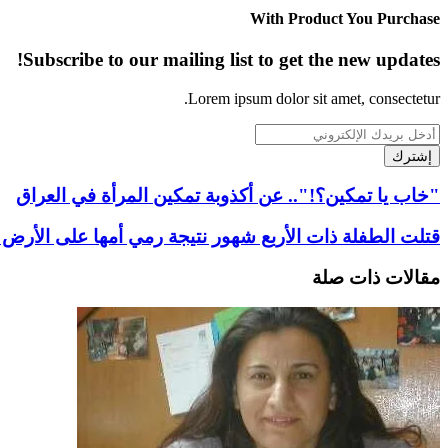
With Product You Purchase
Subscribe to our mailing list to get the new updates!
Lorem ipsum dolor sit amet, consectetur.
أدخل
بريدك
الإلكتروني
"خاب
"خاب يا تمكين؟!".. عن أكذوبة تمكين المرأة في العراق
يا
تمكين؟!"..
قتلت
قتلت الطفلة ذات الأربع شهور نتيجة رمي أمها على الأرض
عن
الطفلة
أكذوبة
ذات
مقالات ذات صلة
تمكين
الأربع
المرأة
شهور
في
نتيجة
العراق
رمي
أمها
على
الأرض
في
لحظة