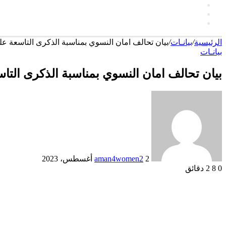
انستقرام
language
الوضع
المظلم
الرئيسية
/
بيانـات
/
بيان تحالف امان النسوي بمناسبة الذكرى التاسعة على 
بيانـات
بيان تحالف امان النسوي بمناسبة الذكرى التاسع
أرسل
بريدا
إلكترونيا
2 أغسطس، 2023
aman4women2
0
8
2 دقائق
‫X
لينكدإن
فيسبوك