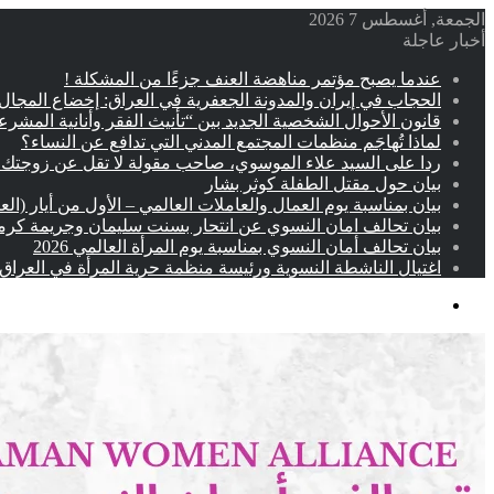
الجمعة, أغسطس 7 2026
أخبار عاجلة
عندما يصبح مؤتمر مناهضة العنف جزءًا من المشكلة !
الحجاب في إيران والمدونة الجعفرية في العراق: إخضاع المجال
قانون الأحوال الشخصية الجديد بين “تأنيث الفقر وأنانية المشر
لماذا تُهاجَم منظمات المجتمع المدني التي تدافع عن النساء؟
ردا على السيد علاء الموسوي، صاحب مقولة لا تقل عن زوجتك –
بيان حول مقتل الطفلة كوثر بشار
بيان بمناسبة يوم العمال والعاملات العالمي – الأول من أيار (الع
بيان تحالف امان النسوي عن انتحار بسنت سليمان وجريمة كرم
بيان تحالف أمان النسوي بمناسبة يوم المرأة العالمي 2026
اغتيال الناشطة النسوية ورئيسة منظمة حرية المرأة في العراق
القائمة