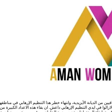
ن من الديانة الأيزيدية، وانتهاء خطر هذا التنظيم الإرهابي في مناطقهم،
ال هنالك ما يزيد على ال 1250 امرأة مخطوفة لازالوا في ايدي التنظيم الإرهابي داعش. ان بقا