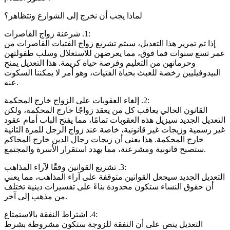
‏لماذا يجب أن نخرج إلى الشوارع ونتظاهر؟
‏1. شرعنة زواج القاصرات:
‏إذا تم تمرير هذا التعديل، سيتم تشريع زواج الفتيات القاصرات من
عمر تسع سنوات فما فوق، مما يعرضهن للاستغلال وسلب طفولتهن
وحرمانهن من التعليم وفرصة حياة كريمة. هذا التعديل يمنح
البيدوفيليين رخصة للعبث بحياة الفتيات، وهو أمر لا يمكننا السكوت
عنه.
‏2. إلغاء العقوبات على الزواج خارج المحكمة:
‏القانون الحالي يعاقب كل من يعقد زواجًا خارج المحكمة، ولكن
التعديل الجديد سيزيل هذه العقوبات تمامًا، مما يفتح الباب أمام عقود
غير رسمية وزيجات غير قانونية، خاصة عند زواج الرجل للمرة الثانية
خارج المحكمة. هذا يعني أن زيجات رجال الدين خارج المحاكم
ستصبح قانونية ومشرعنة، مما يهدد استقرار الأسرة والمجتمع.
‏3. تشريع القوانين وفقًا لآراء المذاهب:
‏التعديل الجديد سيجعل القوانين متوقفة على آراء المذاهب، مما يعني
أن حقوق النساء ستكون محدودة بناءً على تفسيرات دينية تختلف
من مذهب إلى آخر.
‏4. اشتراط النفقة بالاستمتاع:
‏التعديل ينص على أن النفقة للزوجة ستكون مشروطة بشرط