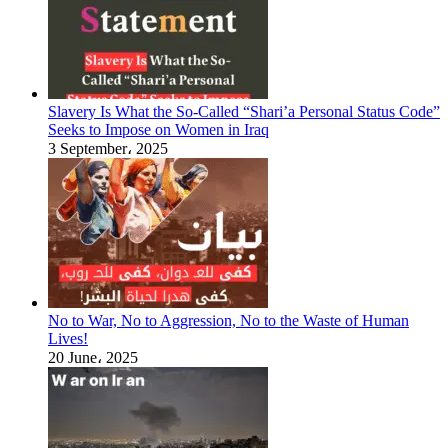
Slavery Is What the So-Called “Shari’a Personal Status Code”
Seeks to Impose on Women in Iraq
3 September، 2025
No to War, No to Aggression, No to the Waste of Human
Lives!
20 June، 2025