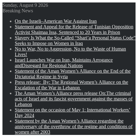
Sunday, August 9 2026
Breaking News
On the Israeli–American War Against Iran
Statement and Appeal for the Release of Tunisian Opposition
Activist Shaimaa Issa, Sentenced to 20 Years in Prison
Slavery Is What the So-Called “Shari’a Personal Status Code”
Seeks to Impose on Women in Iraq
No to War, No to Aggression, No to the Waste of Human
Lives!
Israel Launches War on Iran, Maintains Arrogance
andDisregard for Regional Nations
Statement of the Aman Women’s Alliance on the End of the
Dictatorial Regime in Syria
Press release: By: The Regional Women’s Alliance on the
Escalation of the War in Lebanon
The Aman Women’s Alliance press release On:The criminal
acts of Israel and its fascist government against the masses of
Lebanon
Statement on the occasion of May 1: International Workers’
Day 2024
Statement by the Aman Women’s Alliance regarding the
anniversary of the overthrow of the regime and conditions of
women after 2003