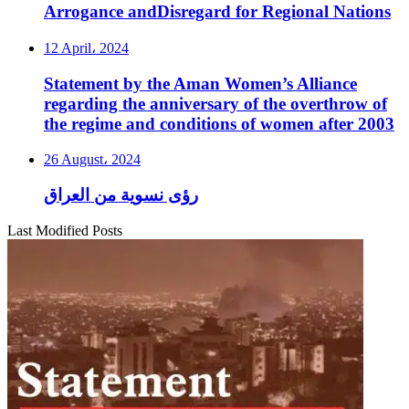
Arrogance andDisregard for Regional Nations
12 April، 2024
Statement by the Aman Women’s Alliance
regarding the anniversary of the overthrow of
the regime and conditions of women after 2003
26 August، 2024
رؤى نسوية من العراق
Last Modified Posts