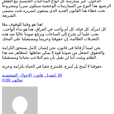
الدخول، عبر ممارسة كل أنواع المداعبات الجنسية مع الطفل
الرضيع. هذا النوع من الممارسات الوحشية سيكون مبرراً ومشروعاً
تحت غطاء هذا القانون الجديد الذي يسعون لتمريره تحت مسمى
الشريعة.
‏هذا هو وقتنا للوقوف معًا!
‏كل امرأة، كل فتاة، كل أم وأخت في العراق، هذا هو نداء الواجب.
يجب علينا أن نخرج إلى الساحات ونرفع صوتنا عاليًا ضد هذه
التعديلات الظالمة. إن حقوقنا وحريتنا ومستقبلنا على المحك.
‏نحن لسنا أرقامًا في قانون، نحن إنسان كامل يستحق الكرامة
والحقوق. لنجعل من صوتنا قوة لا يمكن تجاهلها. لنتظاهر ضد هذا
الظلم ونثبت أننا لن نقبل بأن يتم التلاعب بحياتنا ومستقبلنا.
‏حقوقنا لا تُمنح بل تُنتزع، فلننتزع حقنا في الحياة بكرامة وحرية.
#لا_لتعديل_قانون_الاحوال_الشخصية
#تحالف_188
Send
an
email