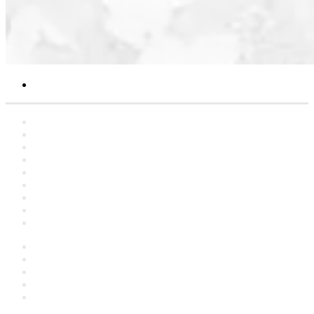
Search
for
Home
Statements
Artclers
Campaigns
Interviews
YouTube
Contact
About
العربية
Facebook
YouTube
Instagram
language
Switch
skin