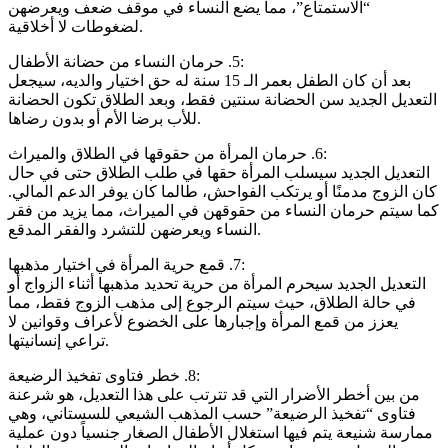
“الاستمتاع”، مما يضع النساء في موقف ضعف ويعرضهن
لضغوطات لا أخلاقية.
‏5. حرمان النساء من حضانة الأطفال:
‏بعد أن كان الطفل بعمر الـ 15 سنة له حق اختيار والديه، سيجعل
التعديل الجديد سن الحضانة سنتين فقط، وبعد الطلاق تكون الحضانة
للأب برضا الأم أو بدون رضاها.
‏6. حرمان المرأة من حقوقها في الطلاق والميراث:
‏التعديل الجديد سيسلب المرأة حقها في طلب الطلاق حتى في حال
كان الزوج مدمنًا أو يرتكب الفواحش، طالما كان يوفر الدعم المالي.
كما سيتم حرمان النساء من حقوقهن في الميراث، مما يزيد من فقر
النساء ويعرضهن للتشرد والفقر المدقع.
‏7. قمع حرية المرأة في اختيار مذهبها:
‏التعديل الجديد سيحرم المرأة من حرية تحديد مذهبها أثناء الزواج أو
في حالة الطلاق، حيث سيتم الرجوع إلى مذهب الزوج فقط، مما
يعزز من قمع المرأة وإجبارها على الخضوع لأعراف وقوانين لا
تراعي إنسانيتها.
‏8. خطر فتاوى تفخيذ الرضيعة:
‏من بين أخطر الأضرار التي قد تترتب على هذا التعديل، هو شرعنة
فتاوى “تفخيذ الرضيعة” حسب المذهب الشيعي للسستاني، وهي
ممارسة شنيعة يتم فيها استغلال الأطفال الصغار جنسياً دون عملية